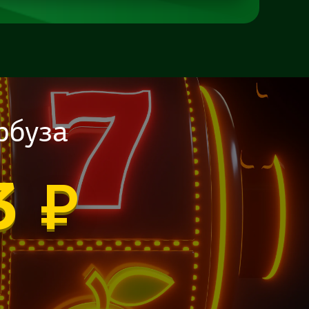
рбуза
89