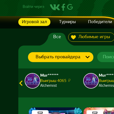
Войти через:
Игровой зал
Турниры
Победители
Все
Любимые игры
Выбрать провайдера
Mur******
Mur****
₽
₽
4065
Выигрыш 2715
Выигры
Alchemist
Alchemis