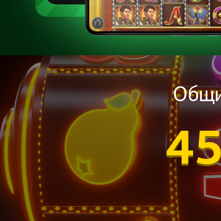
Общи
45